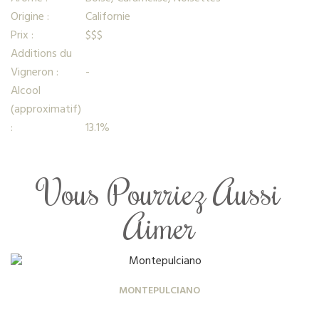
Origine :
Californie
Prix :
$$$
Additions du
Vigneron :
-
Alcool
(approximatif)
:
13.1%
Vous Pourriez Aussi
Aimer
MONTEPULCIANO