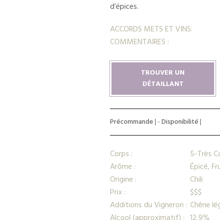
d’épices.
ACCORDS METS ET VINS:
COMMENTAIRES :
TROUVER UN
DÉTAILLANT
Précommande
| -
Disponibilité
|
Corps :
5-Très C
Arôme :
Épicé, Fr
Origine :
Chili
Prix :
$$$
Additions du Vigneron :
Chêne lé
Alcool (approximatif) :
12.9%