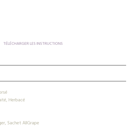
TÉLÉCHARGER LES INSTRUCTIONS
orsé
uité, Herbacé
ger, Sachet AllGrape