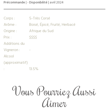
Précommande
| -
Disponibilité
| avril 2024
Corps :
5-Très Corsé
Arôme :
Boisé, Épicé, Fruité, Herbacé
Origine :
Afrique du Sud
Prix :
$$$$
Additions du
Vigneron :
-
Alcool
(approximatif)
:
13.5%
Vous Pourriez Aussi
Aimer